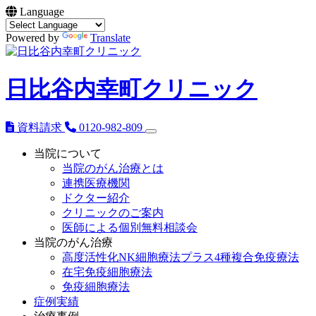
Language
Powered by
Translate
日比谷内幸町クリニック
資料請求
0120-982-809
当院について
当院のがん治療とは
連携医療機関
ドクター紹介
クリニックのご案内
医師による個別無料相談会
当院のがん治療
高度活性化NK細胞療法プラス4種複合免疫療法
在宅免疫細胞療法
免疫細胞療法
症例実績