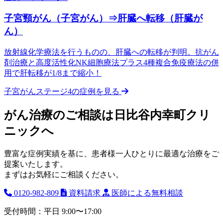
子宮頸がん（子宮がん）⇒肝臓へ転移（肝臓が
ん）
放射線化学療法を行うものの、肝臓への転移が判明。抗がん
剤治療と高度活性化NK細胞療法プラス4種複合免疫療法の併
用で肝転移が1/8まで縮小！
子宮がんステージ4の症例を見る
がん治療のご相談は日比谷内幸町クリ
ニックへ
豊富な症例実績を基に、患者様一人ひとりに最適な治療をご
提案いたします。
まずはお気軽にご相談ください。
0120-982-809
資料請求
医師による無料相談
受付時間：平日 9:00〜17:00