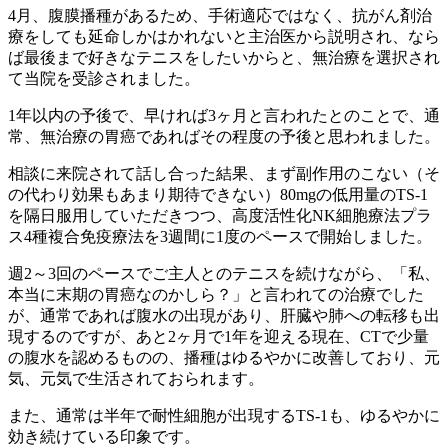
4月、腹膜播種があるため、手術適応ではなく、抗がん剤治
療をしても延命しかはかれないと主治医から説明され、なら
ば最後まで好きなテニスをしたいからと、無治療を選択され
て当院を受診されました。
1年以内の予後で、早ければ3ヶ月と言われたとのことで、通
常、無治療の胃癌であればその程度の予後と思われました。
相談に来院されて話し合った結果、まず副作用のこない（そ
の代わり効果もあまり期待できない）80mgの低用量のTS-1
を隔日服用していただきつつ、高度活性化NK細胞療法プラ
ス4種複合免疫療法を3週間に1度のペースで開始しました。
週2～3回のペースでご主人とのテニスを続けながら、「私、
本当に末期の胃癌なのかしら？」と言われての治療でした
が、通常であれば腹水の出現があり、肝臓や肺への転移も出
現するのですが、あと2ヶ月で1年を迎える現在、CTで少量
の腹水を認めるものの、播種はゆるやかに改善しており、元
気、元気で生活されておられます。
また、通常は半年で耐性細胞が出現するTS-1も、ゆるやかに
効き続けている印象です。