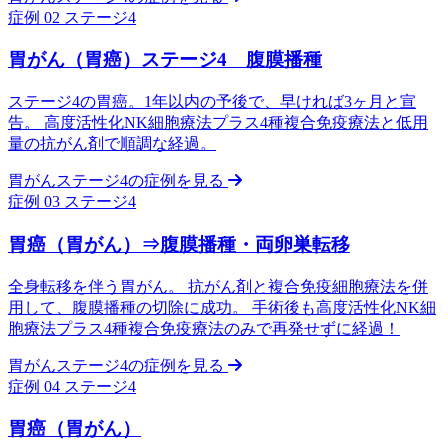
症例 02
ステージ4
胃がん（胃癌）ステージ4 腹膜播種
ステージ4の胃癌。1年以内の予後で、早ければ3ヶ月と宣
告。 高度活性化NK細胞療法プラス4種複合免疫療法と低用
量の抗がん剤で順調な経過。
胃がんステージ4の症例を見る
症例 03
ステージ4
胃癌（胃がん）⇒腹膜播種・両卵巣転移
全身転移を伴う胃がん。 抗がん剤と複合免疫細胞療法を併
用して、腹膜播種の切除に成功。 手術後も高度活性化NK細
胞療法プラス4種複合免疫療法のみで再発せずに経過！
胃がんステージ4の症例を見る
症例 04
ステージ4
胃癌（胃がん）