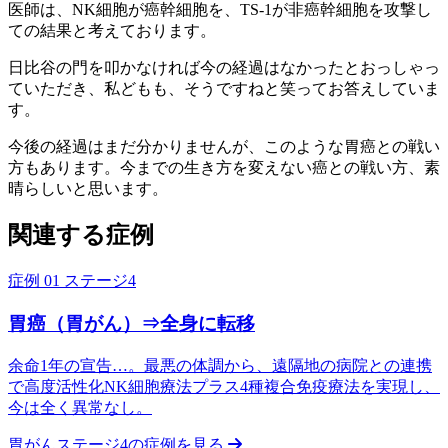
医師は、NK細胞が癌幹細胞を、TS-1が非癌幹細胞を攻撃し
ての結果と考えております。
日比谷の門を叩かなければ今の経過はなかったとおっしゃっ
ていただき、私どもも、そうですねと笑ってお答えしていま
す。
今後の経過はまだ分かりませんが、このような胃癌との戦い
方もあります。今までの生き方を変えない癌との戦い方、素
晴らしいと思います。
関連する症例
症例 01
ステージ4
胃癌（胃がん）⇒全身に転移
余命1年の宣告…。最悪の体調から、遠隔地の病院との連携
で高度活性化NK細胞療法プラス4種複合免疫療法を実現し、
今は全く異常なし。
胃がんステージ4の症例を見る