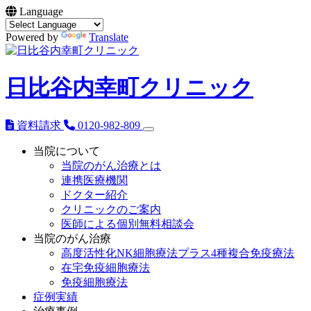
Language
Powered by
Translate
日比谷内幸町クリニック
資料請求
0120-982-809
当院について
当院のがん治療とは
連携医療機関
ドクター紹介
クリニックのご案内
医師による個別無料相談会
当院のがん治療
高度活性化NK細胞療法プラス4種複合免疫療法
在宅免疫細胞療法
免疫細胞療法
症例実績