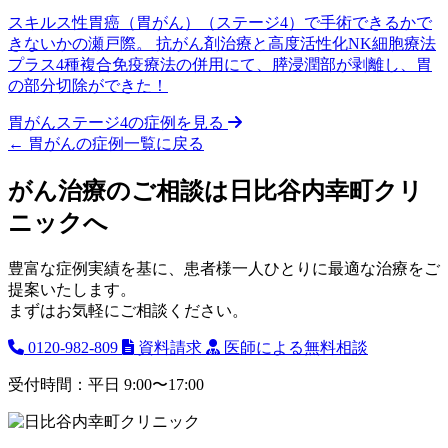
スキルス性胃癌（胃がん）（ステージ4）で手術できるかで
きないかの瀬戸際。 抗がん剤治療と高度活性化NK細胞療法
プラス4種複合免疫療法の併用にて、膵浸潤部が剥離し、胃
の部分切除ができた！
胃がんステージ4の症例を見る
←
胃がんの症例一覧に戻る
がん治療のご相談は日比谷内幸町クリ
ニックへ
豊富な症例実績を基に、患者様一人ひとりに最適な治療をご
提案いたします。
まずはお気軽にご相談ください。
0120-982-809
資料請求
医師による無料相談
受付時間：平日 9:00〜17:00