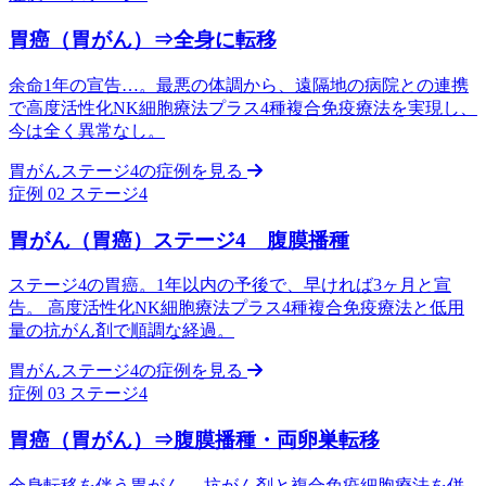
胃癌（胃がん）⇒全身に転移
余命1年の宣告…。最悪の体調から、遠隔地の病院との連携
で高度活性化NK細胞療法プラス4種複合免疫療法を実現し、
今は全く異常なし。
胃がんステージ4の症例を見る
症例 02
ステージ4
胃がん（胃癌）ステージ4 腹膜播種
ステージ4の胃癌。1年以内の予後で、早ければ3ヶ月と宣
告。 高度活性化NK細胞療法プラス4種複合免疫療法と低用
量の抗がん剤で順調な経過。
胃がんステージ4の症例を見る
症例 03
ステージ4
胃癌（胃がん）⇒腹膜播種・両卵巣転移
全身転移を伴う胃がん。 抗がん剤と複合免疫細胞療法を併