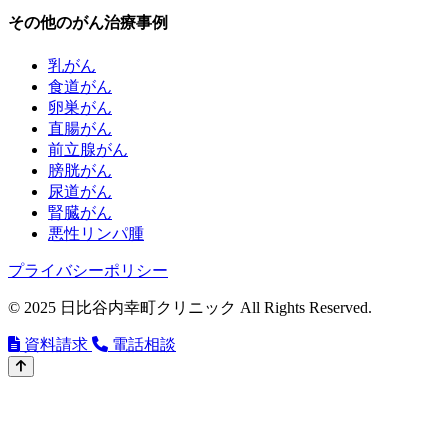
その他のがん治療事例
乳がん
食道がん
卵巣がん
直腸がん
前立腺がん
膀胱がん
尿道がん
腎臓がん
悪性リンパ腫
プライバシーポリシー
© 2025 日比谷内幸町クリニック All Rights Reserved.
資料請求
電話相談