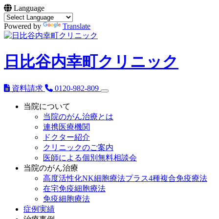
Language
Powered by
Translate
日比谷内幸町クリニック
資料請求
0120-982-809
当院について
当院のがん治療とは
連携医療機関
ドクター紹介
クリニックのご案内
医師による個別無料相談会
当院のがん治療
高度活性化NK細胞療法プラス4種複合免疫療法
在宅免疫細胞療法
免疫細胞療法
症例実績