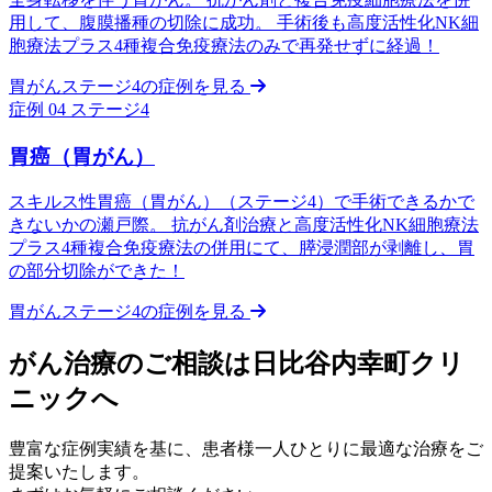
用して、腹膜播種の切除に成功。 手術後も高度活性化NK細
胞療法プラス4種複合免疫療法のみで再発せずに経過！
胃がんステージ4の症例を見る
症例 04
ステージ4
胃癌（胃がん）
スキルス性胃癌（胃がん）（ステージ4）で手術できるかで
きないかの瀬戸際。 抗がん剤治療と高度活性化NK細胞療法
プラス4種複合免疫療法の併用にて、膵浸潤部が剥離し、胃
の部分切除ができた！
胃がんステージ4の症例を見る
がん治療のご相談は日比谷内幸町クリ
ニックへ
豊富な症例実績を基に、患者様一人ひとりに最適な治療をご
提案いたします。