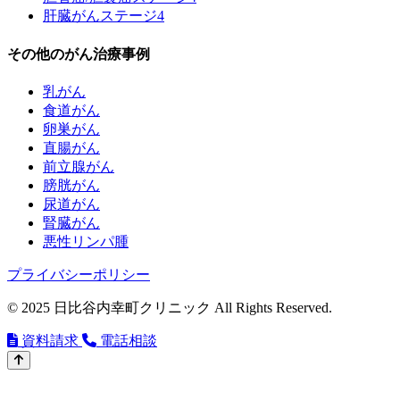
肝臓がんステージ4
その他のがん治療事例
乳がん
食道がん
卵巣がん
直腸がん
前立腺がん
膀胱がん
尿道がん
腎臓がん
悪性リンパ腫
プライバシーポリシー
© 2025 日比谷内幸町クリニック All Rights Reserved.
資料請求
電話相談