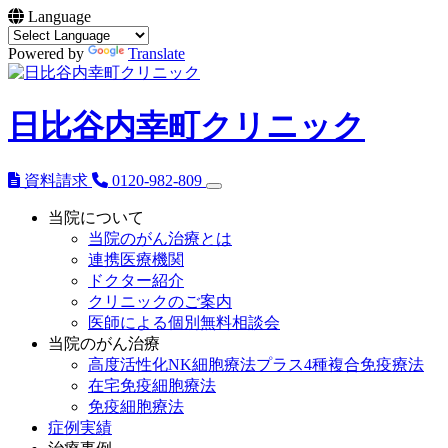
Language
Powered by
Translate
日比谷内幸町クリニック
資料請求
0120-982-809
当院について
当院のがん治療とは
連携医療機関
ドクター紹介
クリニックのご案内
医師による個別無料相談会
当院のがん治療
高度活性化NK細胞療法プラス4種複合免疫療法
在宅免疫細胞療法
免疫細胞療法
症例実績