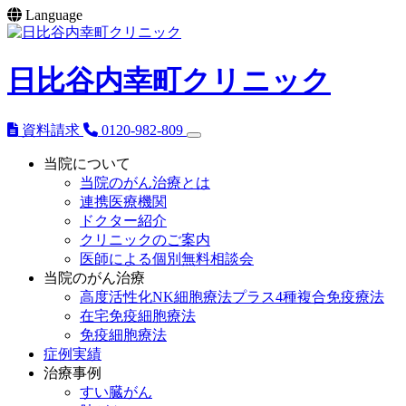
Language
日比谷内幸町クリニック
資料請求
0120-982-809
当院について
当院のがん治療とは
連携医療機関
ドクター紹介
クリニックのご案内
医師による個別無料相談会
当院のがん治療
高度活性化NK細胞療法プラス4種複合免疫療法
在宅免疫細胞療法
免疫細胞療法
症例実績
治療事例
すい臓がん