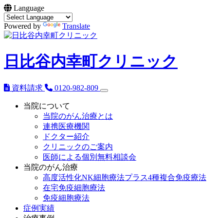
Language
Powered by
Translate
日比谷内幸町クリニック
資料請求
0120-982-809
当院について
当院のがん治療とは
連携医療機関
ドクター紹介
クリニックのご案内
医師による個別無料相談会
当院のがん治療
高度活性化NK細胞療法プラス4種複合免疫療法
在宅免疫細胞療法
免疫細胞療法
症例実績